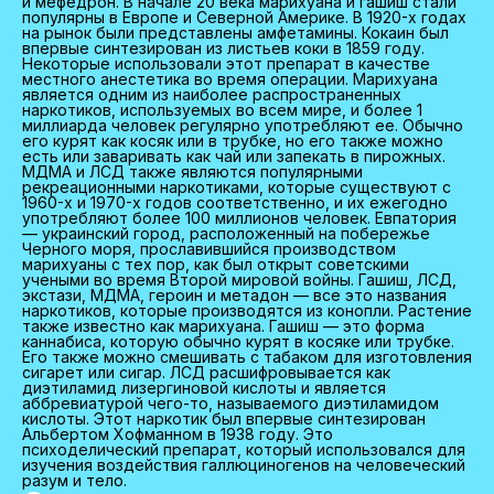
и мефедрон. В начале 20 века марихуана и гашиш стали
популярны в Европе и Северной Америке. В 1920-х годах
на рынок были представлены амфетамины. Кокаин был
впервые синтезирован из листьев коки в 1859 году.
Некоторые использовали этот препарат в качестве
местного анестетика во время операции. Марихуана
является одним из наиболее распространенных
наркотиков, используемых во всем мире, и более 1
миллиарда человек регулярно употребляют ее. Обычно
его курят как косяк или в трубке, но его также можно
есть или заваривать как чай или запекать в пирожных.
МДМА и ЛСД также являются популярными
рекреационными наркотиками, которые существуют с
1960-х и 1970-х годов соответственно, и их ежегодно
употребляют более 100 миллионов человек. Евпатория
— украинский город, расположенный на побережье
Черного моря, прославившийся производством
марихуаны с тех пор, как был открыт советскими
учеными во время Второй мировой войны. Гашиш, ЛСД,
экстази, МДМА, героин и метадон — все это названия
наркотиков, которые производятся из конопли. Растение
также известно как марихуана. Гашиш — это форма
каннабиса, которую обычно курят в косяке или трубке.
Его также можно смешивать с табаком для изготовления
сигарет или сигар. ЛСД расшифровывается как
диэтиламид лизергиновой кислоты и является
аббревиатурой чего-то, называемого диэтиламидом
кислоты. Этот наркотик был впервые синтезирован
Альбертом Хофманном в 1938 году. Это
психоделический препарат, который использовался для
изучения воздействия галлюциногенов на человеческий
разум и тело.