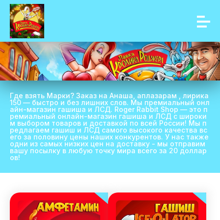
Где взять Марки? Заказ на Анаша, аплазарам , лирика
150 — быстро и без лишних слов. Мы премиальный онл
айн-магазин гашиша и ЛСД. Roger Rabbit Shop — это п
ремиальный онлайн-магазин гашиша и ЛСД с широки
м выбором товаров и доставкой по всей России! Мы п
редлагаем гашиш и ЛСД самого высокого качества вс
его за половину цены наших конкурентов. У нас также
одни из самых низких цен на доставку - мы отправим
вашу посылку в любую точку мира всего за 20 доллар
ов!