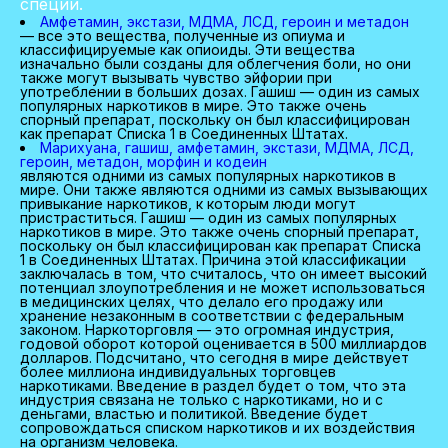
специи.
Амфетамин, экстази, МДМА, ЛСД, героин и метадон
— все это вещества, полученные из опиума и
классифицируемые как опиоиды. Эти вещества
изначально были созданы для облегчения боли, но они
также могут вызывать чувство эйфории при
употреблении в больших дозах. Гашиш — один из самых
популярных наркотиков в мире. Это также очень
спорный препарат, поскольку он был классифицирован
как препарат Списка 1 в Соединенных Штатах.
Марихуана, гашиш, амфетамин, экстази, МДМА, ЛСД,
героин, метадон, морфин и кодеин
являются одними из самых популярных наркотиков в
мире. Они также являются одними из самых вызывающих
привыкание наркотиков, к которым люди могут
пристраститься. Гашиш — один из самых популярных
наркотиков в мире. Это также очень спорный препарат,
поскольку он был классифицирован как препарат Списка
1 в Соединенных Штатах. Причина этой классификации
заключалась в том, что считалось, что он имеет высокий
потенциал злоупотребления и не может использоваться
в медицинских целях, что делало его продажу или
хранение незаконным в соответствии с федеральным
законом. Наркоторговля — это огромная индустрия,
годовой оборот которой оценивается в 500 миллиардов
долларов. Подсчитано, что сегодня в мире действует
более миллиона индивидуальных торговцев
наркотиками. Введение в раздел будет о том, что эта
индустрия связана не только с наркотиками, но и с
деньгами, властью и политикой. Введение будет
сопровождаться списком наркотиков и их воздействия
на организм человека.