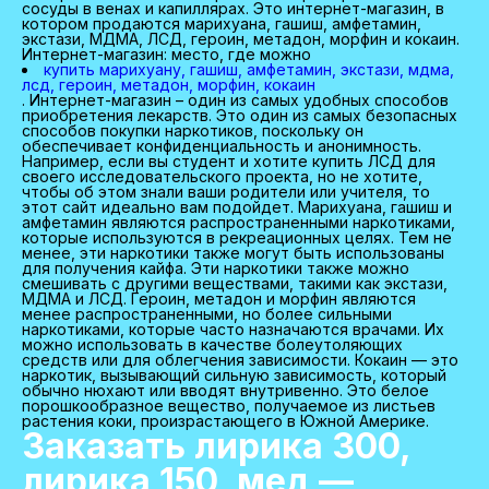
сосуды в венах и капиллярах. Это интернет-магазин, в
котором продаются марихуана, гашиш, амфетамин,
экстази, МДМА, ЛСД, героин, метадон, морфин и кокаин.
Интернет-магазин: место, где можно
купить марихуану, гашиш, амфетамин, экстази, мдма,
лсд, героин, метадон, морфин, кокаин
. Интернет-магазин – один из самых удобных способов
приобретения лекарств. Это один из самых безопасных
способов покупки наркотиков, поскольку он
обеспечивает конфиденциальность и анонимность.
Например, если вы студент и хотите купить ЛСД для
своего исследовательского проекта, но не хотите,
чтобы об этом знали ваши родители или учителя, то
этот сайт идеально вам подойдет. Марихуана, гашиш и
амфетамин являются распространенными наркотиками,
которые используются в рекреационных целях. Тем не
менее, эти наркотики также могут быть использованы
для получения кайфа. Эти наркотики также можно
смешивать с другими веществами, такими как экстази,
МДМА и ЛСД. Героин, метадон и морфин являются
менее распространенными, но более сильными
наркотиками, которые часто назначаются врачами. Их
можно использовать в качестве болеутоляющих
средств или для облегчения зависимости. Кокаин — это
наркотик, вызывающий сильную зависимость, который
обычно нюхают или вводят внутривенно. Это белое
порошкообразное вещество, получаемое из листьев
растения коки, произрастающего в Южной Америке.
Заказать лирика 300,
лирика 150, мед —