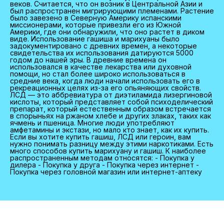
веков. Считается, что он возник в Центральной Азии и
был распространен мигрирующими племенами. Растение
было завезено в Северную Америку испанскими
миссионерами, которые привезли его из Южной
Америки, где они обнаружили, что оно растет в диком
виде. Использование гашиша и марихуаны было
задокументировано с древних времен, а некоторые
свидетельства их использования датируются 5000
годом до нашей эры. В древние времена он
использовался в качестве лекарства или духовной
помощи, но стал более широко использоваться в
средние века, когда люди начали использовать его в
рекреационных целях из-за его опьяняющих свойств.
ЛСД — это аббревиатура от диэтиламида лизергиновой
кислоты, который представляет собой психоделический
препарат, который естественным образом встречается
в спорыньях на ржаном хлебе и других злаках, таких как
ячмень и пшеница. Многие люди употребляют
амфетамины и экстази, но мало кто знает, как их купить.
Если вы хотите купить гашиш, ЛСД или героин, вам
нужно понимать разницу между этими наркотиками. Есть
много способов купить марихуану и гашиш. К наиболее
распространенным методам относятся: - Покупка у
дилера - Покупка у друга - Покупка через интернет -
Покупка через головной магазин или интернет-аптеку