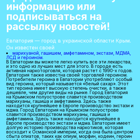
информацию или
подписываться на
рассылку новостей!
Евпатория — город в украинской области Крым.
Он известен своей
марихуаной, гашишем, амфетамином, экстази, МДМА,
ЛСД и героином.
В Евпатории вы можете легко купить все эти лекарства,
и это одно из лучших мест для этого. В городе есть
активная наркоторговля, которая растет с 1990-х годов.
Евпатория также известна своей торговлей героином.
Потребители героина в Евпатории употребляют особый
вид героина, который называется «белый сахар». Этот
тип героина имеет высокую степень очистки, а также
дешевле, чем другие виды на рынке. Город Евпатория
на Крымском полуострове славится производством
марихуаны, гашиша и амфетамина. Здесь также
находится крупнейшее в Европе производство экстази и
мдма. Город Евпатория на Крымском полуострове
славится производством марихуаны, гашиша и
амфетамина. Здесь также находится крупнейшее в
Европе производство экстази и мдма. Евпатория имеет
долгую историю производства наркотиков, которая
восходит к Османской империи, когда она была центром
сбыта опиатов, таких как опиум, морфин, кодеин, героин